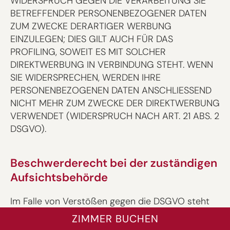
WIDERSPRUCH GEGEN DIE VERARBEITUNG SIE
BETREFFENDER PERSONENBEZOGENER DATEN
ZUM ZWECKE DERARTIGER WERBUNG
EINZULEGEN; DIES GILT AUCH FÜR DAS
PROFILING, SOWEIT ES MIT SOLCHER
DIREKTWERBUNG IN VERBINDUNG STEHT. WENN
SIE WIDERSPRECHEN, WERDEN IHRE
PERSONENBEZOGENEN DATEN ANSCHLIESSEND
NICHT MEHR ZUM ZWECKE DER DIREKTWERBUNG
VERWENDET (WIDERSPRUCH NACH ART. 21 ABS. 2
DSGVO).
Beschwerde­recht bei der zuständigen
Aufsichts­behörde
Im Falle von Verstößen gegen die DSGVO steht
den Betroffenen ein Beschwerderecht bei einer
ZIMMER BUCHEN
Aufsichtsbehörde, insbesondere in dem