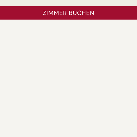
ZIMMER BUCHEN
Hotel Löwengarten
Schwerdstraße 14
67346 Speyer