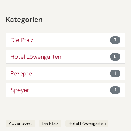
Kategorien
Die Pfalz
7
Hotel Löwengarten
6
Rezepte
1
Speyer
1
SCHLAGWÖRTER
Adventszeit
Die Pfalz
Hotel Löwengarten