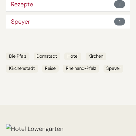
Rezepte
1
Speyer
1
SCHLAGWÖRTER
Die Pfalz
Domstadt
Hotel
Kirchen
Kirchenstadt
Reise
Rheinand-Pfalz
Speyer