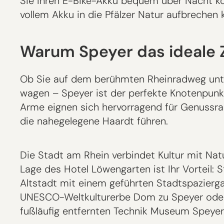
Sie Ihren E-Bike-Akku bequem über Nacht ko
vollem Akku in die Pfälzer Natur aufbrechen 
Warum Speyer das ideale Zi
Ob Sie auf dem berühmten Rheinradweg unter
wagen – Speyer ist der perfekte Knotenpunkt
Arme eignen sich hervorragend für Genussrad
die nahegelegene Haardt führen.
Die Stadt am Rhein verbindet Kultur mit Natu
Lage des Hotel Löwengarten ist Ihr Vorteil: S
Altstadt mit einem geführten Stadtspazier
UNESCO-Weltkulturerbe Dom zu Speyer oder
fußläufig entfernten Technik Museum Speyer 