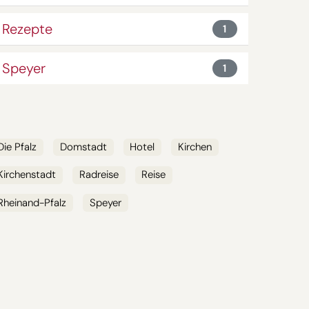
Rezepte
1
Speyer
1
SCHLAGWÖRTER
Die Pfalz
Domstadt
Hotel
Kirchen
Kirchenstadt
Radreise
Reise
Rheinand-Pfalz
Speyer