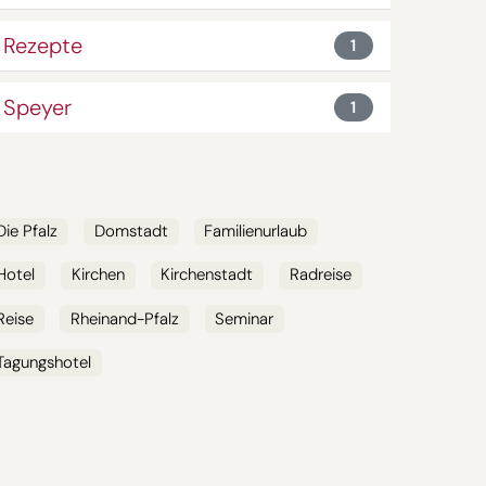
Rezepte
1
Speyer
1
SCHLAGWÖRTER
Die Pfalz
Domstadt
Familienurlaub
Hotel
Kirchen
Kirchenstadt
Radreise
Reise
Rheinand-Pfalz
Seminar
Tagungshotel